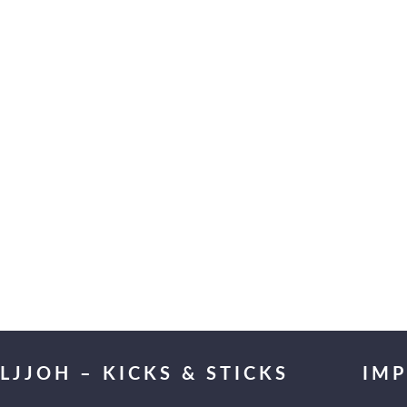
LJJOH – KICKS & STICKS
IM