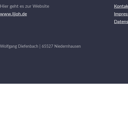
Hier geht es zur Website
Kontak
www.ljjoh.de
Impre
Datens
Wolfgang Diefenbach | 65527 Niedernhausen