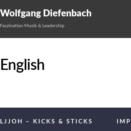
Wolfgang Diefenbach
Faszination Musik & Leadership
English
LJJOH – KICKS & STICKS
IM