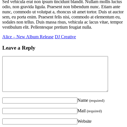
Sed vehicula erat non ipsum tincidunt blandit. Nullam mollis luctus
odio, non gravida ligula. Praesent non bibendum nunc. Etiam ante
nunc, commodo ut volutpat a, rhoncus sit amet tortor. Duis ut auctor
sem, eu porta enim. Praesent felis nisi, commodo at elementum eu,
sodales non tellus. Duis massa risus, vehicula ac lacus vitae, tempor
vestibulum elit. Pellentesque pretium feugiat nulla.
Alice – New Album Release
DJ Creative
Leave a Reply
Name
(required)
Mail
(required)
Website