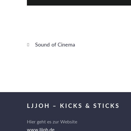
Sound of Cinema
LJJOH – KICKS & STICKS
Hier geht es zur Website
www.ljjoh.de