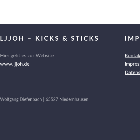
LJJOH – KICKS & STICKS
IM
Hier geht es zur Website
Kontak
www.ljjoh.de
Impre
Datens
Wolfgang Diefenbach | 65527 Niedernhausen